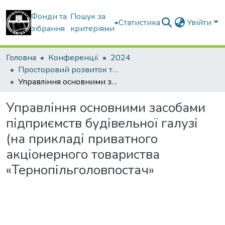
Фонди та
Пошук за
Статистика
Увійти
зібрання
критеріями
Головна
Конференції
2024
Просторовий розвиток територій: Традиції та інновації
Управління основними засобами підприємств будівельної галузі (на прикладі приватного акціонерного товариства «Тернопільголовпостач»
Управління основними засобами
підприємств будівельної галузі
(на прикладі приватного
акціонерного товариства
«Тернопільголовпостач»