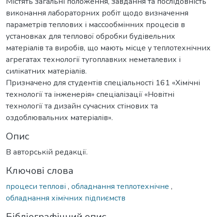
Містять загальні положення, завдання та послідовність
виконання лабораторних робіт щодо визначення
параметрів теплових і массообмінних процесів в
установках для теплової обробки будівельних
матеріалів та виробів, що мають місце у теплотехнічних
агрегатах технології тугоплавких неметалевих і
силікатних матеріалів.
Призначено для студентів спеціальності 161 «Хімічні
технології та інженерія» спеціалізації «Новітні
технології та дизайн сучасних стінових та
оздоблювальних матеріалів».
Опис
В авторській редакції.
Ключові слова
процеси теплові
,
обладнання теплотехнічне
,
обладнання хімічних підпиємств
Бібліографічний опис