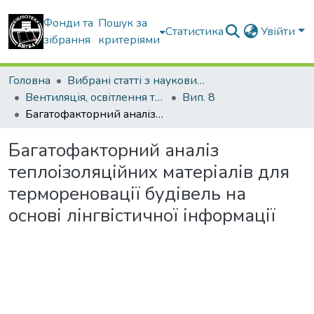
Фонди та
Пошук за
Статистика
Увійти
зібрання
критеріями
Головна
Вибрані статті з наукових збірників КНУБА
Вентиляція, освітлення та теплогазопостачання
Вип. 8
Багатофакторний аналіз теплоізоляційних матеріалів для термореновації будівель на основі лінгвістичної інформації
Багатофакторний аналіз
теплоізоляційних матеріалів для
термореновації будівель на
основі лінгвістичної інформації