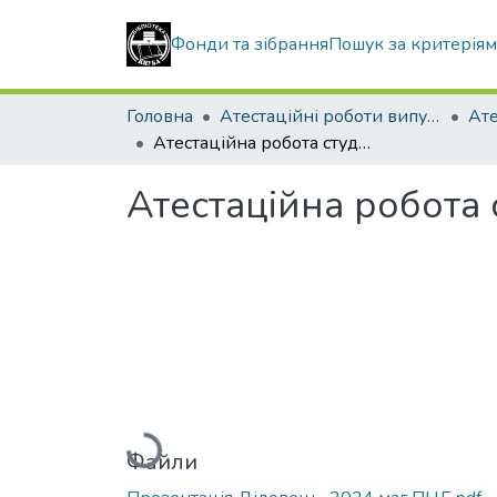
Фонди та зібрання
Пошук за критерія
Головна
Атестаційні роботи випускників
Атестаційна робота студентки Дідовець Анни Віталіївни
Атестаційна робота 
Вантажиться...
Файли