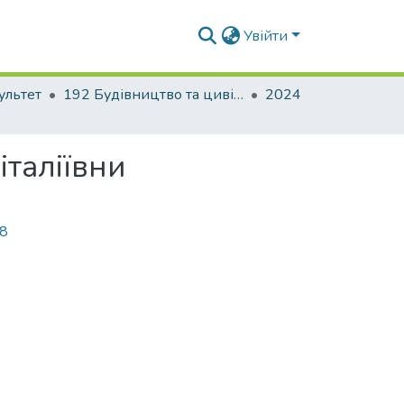
Увійти
ультет
192 Будівництво та цивільна інженерія. Промислове і цивільне будівництво
2024
італіївни
08