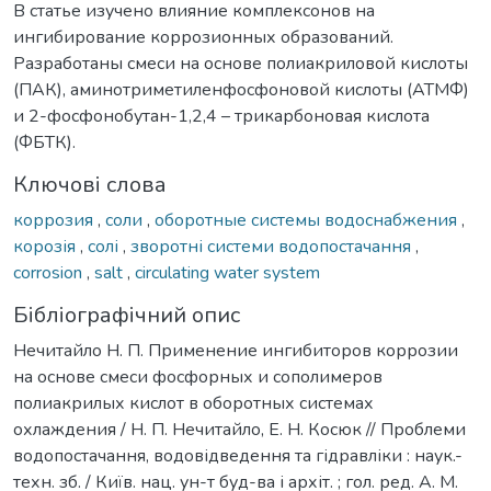
В статье изучено влияние комплексонов на
ингибирование коррозионных образований.
Разработаны смеси на основе полиакриловой кислоты
(ПАК), аминотриметиленфосфоновой кислоты (АТМФ)
и 2-фосфонобутан-1,2,4 – трикарбоновая кислота
(ФБТК).
Ключові слова
коррозия
,
соли
,
оборотные системы водоснабжения
,
корозія
,
солі
,
зворотні системи водопостачання
,
corrosion
,
salt
,
circulating water system
Бібліографічний опис
Нечитайло Н. П. Применение ингибиторов коррозии
на основе смеси фосфорных и сополимеров
полиакрилых кислот в оборотных системах
охлаждения / Н. П. Нечитайло, Е. Н. Косюк // Проблеми
водопостачання, водовідведення та гідравліки : наук.-
техн. зб. / Київ. нац. ун-т буд-ва і архіт. ; гол. ред. А. М.