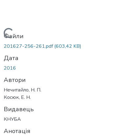
Вантажиться...
Файли
201627-256-261.pdf
(603,42 KB)
Дата
2016
Автори
Нечитайло, Н. П.
Косюк, Е. Н.
Видавець
КНУБА
Анотація