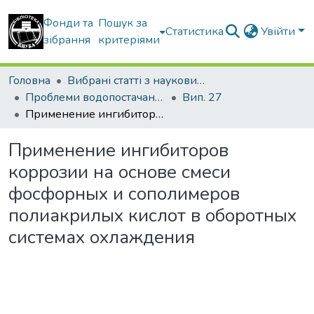
Фонди та
Пошук за
Статистика
Увійти
зібрання
критеріями
Головна
Вибрані статті з наукових збірників КНУБА
Проблеми водопостачання, водовідведення та гідравліки
Вип. 27
Применение ингибиторов коррозии на основе смеси фосфорных и сополимеров полиакрилых кислот в оборотных системах охлаждения
Применение ингибиторов
коррозии на основе смеси
фосфорных и сополимеров
полиакрилых кислот в оборотных
системах охлаждения