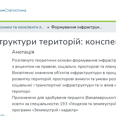
ми
Статистика
Збірники та конспекти лекцій
Формування інфраструктури територій: конспект лекцій
руктури територій: конспе
Анотація
Розглянуто теоретичні основи формування інфрастр
з акцентом на правові, соціальні, просторові та план
Висвітлено значення об’єктів інфраструктури в проц
розвитку територій; просторові вимоги та умови роз
соціальної і транспортної інфраструктури та їх влив 
території.
Призначено для здобувачів першого (бакалаврського
освіти за спеціальностю 193 «Геодезія та землеустрій
програми «Землеустрій і кадастр»