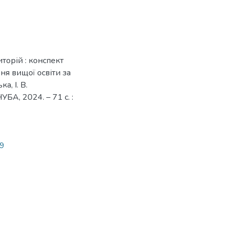
торій : конспект
ня вищої освіти за
а, І. В.
НУБА, 2024. – 71 с. :
49