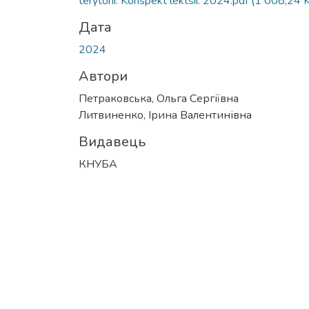
terytorii. Konspekt lektsii. 2024.pdf
(1 008,24 
Дата
2024
Автори
Петраковська, Ольга Сергіївна
Литвиненко, Ірина Валентинівна
Видавець
КНУБА