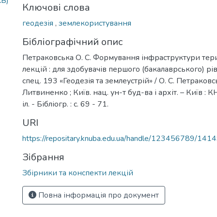
KB)
Ключові слова
геодезія
,
землекористування
Бібліографічний опис
Петраковська О. С. Формування інфраструктури тери
лекцій : для здобувачів першого (бакалаврського) рів
спец. 193 «Геодезія та землеустрій» / О. С. Петраковськ
Литвиненко ; Київ. нац. ун-т буд-ва і архіт. – Київ : К
іл. - Бібліогр. : с. 69 - 71.
URI
https://repositary.knuba.edu.ua/handle/123456789/141
Зібрання
Збірники та конспекти лекцій
Повна інформація про документ