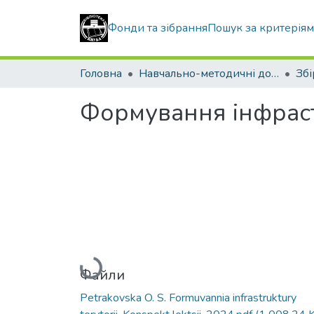
Фонди та зібрання
Пошук за критерія
Головна
Навчально-методичні документи
Формування інфраст
Вантажиться...
Файли
Petrakovska O. S. Formuvannia infrastruktury