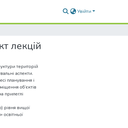
Увійти
кт лекцій
уктури територій
увальні аспекти.
есі планування і
міщення об’єктів
на прилеглі
) рівня вищої
» освітньої