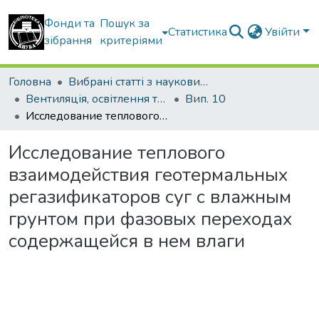
Фонди та
Пошук за
Статистика
Увійти
зібрання
критеріями
Головна
Вибрані статті з наукових збірників КНУБА
Вентиляція, освітлення та теплогазопостачання
Вип. 10
Исследование теплового взаимодействия геотермальных регазификаторов суг с влажным грунтом при фазовых переходах содержащейся в нем влаги
Исследование теплового
взаимодействия геотермальных
регазификаторов суг с влажным
грунтом при фазовых переходах
содержащейся в нем влаги