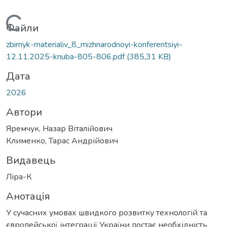
Вантажиться...
Файли
zbirnyk-materialiv_8_mizhnarodnoyi-konferentsiyi-
12.11.2025-knuba-805-806.pdf
(385,31 KB)
Дата
2026
Автори
Яремчук, Назар Віталійович
Клименко, Тарас Андрійович
Видавець
Ліра-К
Анотація
У сучасних умовах швидкого розвитку технологій та
європейської інтеграції України постає необхідність