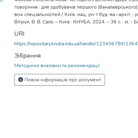
87
говоріння : для здобувачів першого (бакалаврського)
всіх спеціальностей / Київ. нац. ун-т буд-ва і архіт. ; ук
Вітрук, В. В. Сало. – Київ : КНУБА, 2024. – 36 с. : іл. - Бі
URI
https://repositary.knuba.edu.ua/handle/123456789/136
Зібрання
Методичні вказівки та рекомендації
Повна інформація про документ