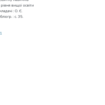
 рівня вищої освіти
ладачі : О. Є.
бліогр. : с. 35.
41