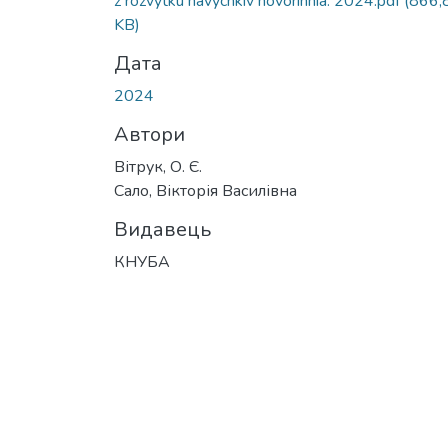
z rozvytku navychkiv hovorinnia. 2024.pdf
(866,
KB)
Дата
2024
Автори
Вітрук, О. Є.
Сало, Вікторія Василівна
Видавець
КНУБА