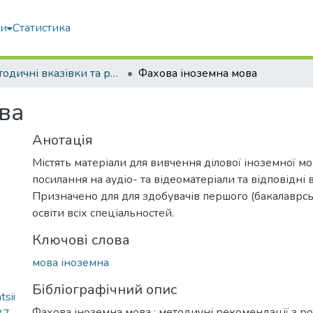
ми
Статистика
Методичні вказівки та рекомендації
Фахова іноземна мова
ва
Анотація
Містять матеріали для вивчення ділової іноземної мов
посилання на аудіо- та відеоматеріали та відповідні 
Призначено для для здобувачів першого (бакалаврсь
освіти всіх спеціальностей.
Ключові слова
мова іноземна
Бібліографічний опис
sii
Фахова іноземна мова : методичні рекомендації з р