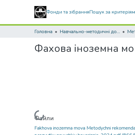
Фонди та зібрання
Пошук за критерія
Головна
Навчально-методичні документи
Фахова іноземна мо
Вантажиться...
Файли
Fakhova inozemna mova Metodychni rekomendat