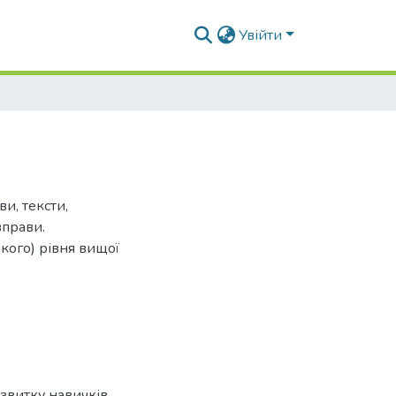
Увійти
и, тексти,
вправи.
кого) рівня вищої
озвитку навичків