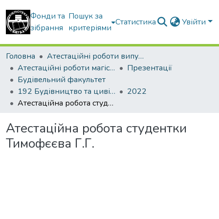
Фонди та
Пошук за
Статистика
Увійти
зібрання
критеріями
Головна
Атестаційні роботи випускників
Атестаційні роботи магістрів
Презентації
Будівельний факультет
192 Будівництво та цивільна інженерія. Промислове і цивільне будівництво
2022
Атестаційна робота студентки Тимофєєва Г.Г.
Атестаційна робота студентки
Тимофєєва Г.Г.