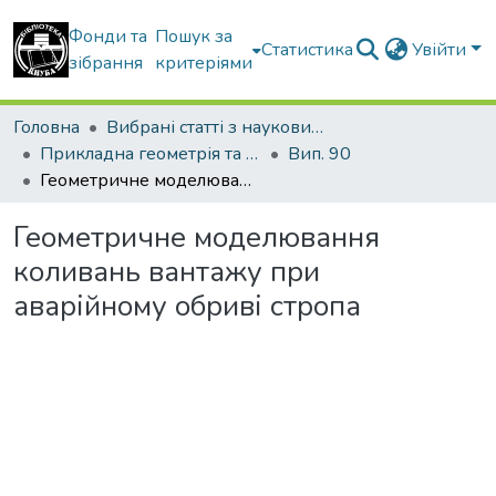
Фонди та
Пошук за
Статистика
Увійти
зібрання
критеріями
Головна
Вибрані статті з наукових збірників КНУБА
Прикладна геометрія та інженерна графіка
Вип. 90
Геометричне моделювання коливань вантажу при аварійному обриві стропа
Геометричне моделювання
коливань вантажу при
аварійному обриві стропа