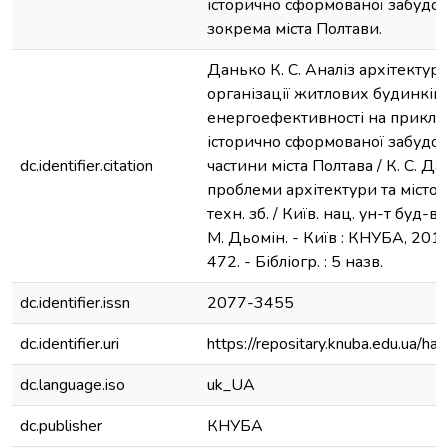
історично сформованої забудови
зокрема міста Полтави.
Данько К. С. Аналіз архітектур
організації житлових будинків
енергоефективності на приклад
історично сформованої забудо
dc.identifier.citation
частини міста Полтава / К. С. Да
проблеми архітектури та містоб
техн. зб. / Київ. нац. ун-т буд-ва 
М. Дьомін. - Київ : КНУБА, 2015.
472. - Бібліогр. : 5 назв.
dc.identifier.issn
2077-3455
dc.identifier.uri
https://repositary.knuba.edu.ua
dc.language.iso
uk_UA
dc.publisher
КНУБА