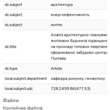
dc.subject
архітектура
dc.subject
енергоефективність
dc.subject
житло
Аналіз архітектурно-планувальн
житлових будинків підвищеної
dc.title
на прикладі типових кварталів 
сформованої забудови централь
Полтава
dc.type
Article
local.subject.department
кафедра рисунку і живопису
local.subject.udc
728.2:699.86(477.53)
Файли
Контейнер файлів