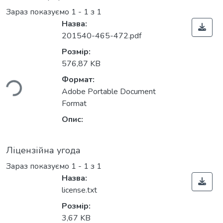
Зараз показуємо
1 - 1 з 1
Назва:
201540-465-472.pdf
Розмір:
ться...
576,87 KB
Формат:
Adobe Portable Document
Format
Опис:
Ліцензійна угода
Зараз показуємо
1 - 1 з 1
Назва:
license.txt
Розмір:
3,67 KB