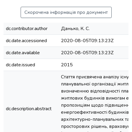
Скорочена інформація про документ
dc.contributor.author
Данько, К. С.
dc.date.accessioned
2020-08-05T09:13:23Z
dc.date.available
2020-08-05T09:13:23Z
dc.date.issued
2015
Стаття присвячена аналізу існу
планувальної організації житло
визначенню відповідності пла
житлових будинків вимогам ен
пропозиціям щодо підвищення
dc.description.abstract
енергоефективності будинків, 
архітектурно-планувальних та 
просторових рішень, враховую