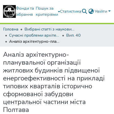
Фонди та
Пошук за
Статистика
Увійти
зібрання
критеріями
Головна
Вибрані статті з наукових збірників КНУБА
Сучасні проблеми архітектури та містобудування
Вип. 40
Аналіз архітектурно-планувальної організації житлових будинків підвищеної енергоефективності на прикладі типових кварталів історично сформованої забудови центральної частини міста Полтава
Аналіз архітектурно-
планувальної організації
житлових будинків підвищеної
енергоефективності на прикладі
типових кварталів історично
сформованої забудови
центральної частини міста
Полтава