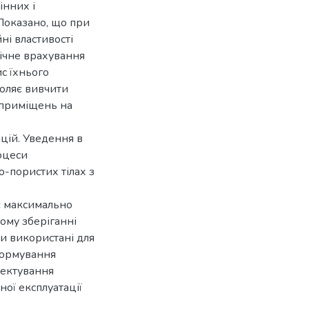
інних і
Показано, що при
ні властивості
бічне врахування
ис їхнього
воляє вивчити
 приміщень на
цій. Уведення в
оцеси
о-пористих тілах з
є максимально
ому зберіганні
ти використані для
формування
оектування
ної експлуатації