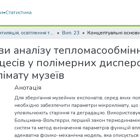
ми
Статистика
Вентиляція, освітлення та теплогазопостачання
Вип. 23
ви аналізу тепломасообмінн
есів у полімерних дисперс
імату музеїв
Анотація
Для зберігання музейних експонатів, серед яких пол
необхідно забезпечити параметри мікроклімату, що
уповільнюють старіння та деградацію. Використову
Больцмана-Вольтерри, перший закон термодинамік
систем та метод визначення параметрів функцій впл
адекватна фізико-механічна модель, яка описується