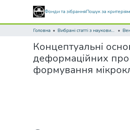
Фонди та зібрання
Пошук за критерія
Головна
Вибрані статті з наукових збірників КНУБА
Концептуальні осно
деформаційних проц
формування мікрокл