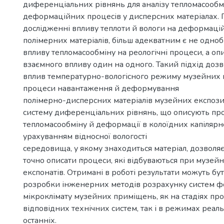
диференціальних рівнянь для аналізу тепломасообм
деформаційних процесів у дисперсних матеріалах. 
дослідженні впливу теплоти й вологи на деформацій
полімерних матеріалів, більш адекватним є не одно
впливу тепломасообміну на реологічні процеси, а оп
взаємного впливу один на одного. Такий підхід доз
вплив температурно-вологісного режиму музейних
процеси навантаження й деформування
полімерно-дисперсних матеріалів музейних експози
систему диференціальних рівнянь, що описують пр
тепломасообміну й деформації в колоїдних капілярн
урахуванням відносної вологості
середовища, у якому знаходиться матеріал, дозволя
точно описати процеси, які відбуваються при музейн
експонатів. Отримані в роботі результати можуть бу
розробки інженерних методів розрахунку систем 
мікроклімату музейних приміщень, як на стадіях пр
відповідних технічних систем, так і в режимах реаль
останніх.