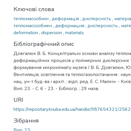
Ключові слова
тепломасообмін
,
деформація
,
дисперсність
,
матері
тепломасcообмен
,
деформация
,
дисперсность
,
мат
deformation
,
dispersion
,
materials
Бібліографічний опис
Довгалюк В. Б. Концептуальні основи аналізу тепло
деформаційних процесів у полімерних дисперсних т
формування мікроклімату музеїв / В. Б. Довгалюк, Ю.
Вентиляція, освітлення та теплогазопостачання : наук.-
нац. ун-т буд-ва і архіт. ; відп. ред. Е. С. Малкін. - Ки
Вип. 23. - С. 6 - 23. - Бібліогр. : 29 назв.
URI
https://repositary.knuba.edu.ua/handle/987654321/2562
Зібрання
Вип. 23