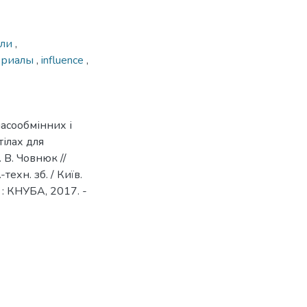
али
,
ериалы
,
influence
,
масообмінних і
ілах для
 В. Човнюк //
техн. зб. / Київ.
їв : КНУБА, 2017. -