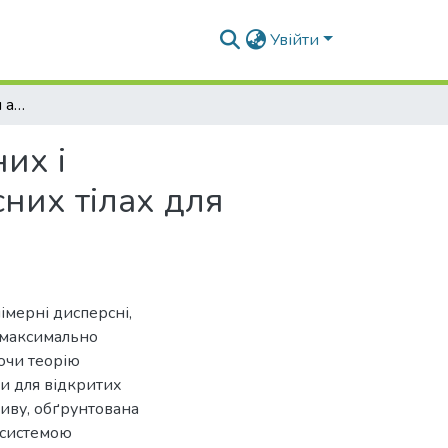
Увійти
Концептуальні основи аналізу тепломасообмінних і деформаційних процесів у полімерних дисперсних тілах для формування мікроклімату музеїв
их і
них тілах для
імерні дисперсні,
 максимально
ючи теорію
и для відкритих
иву, обґрунтована
 системою