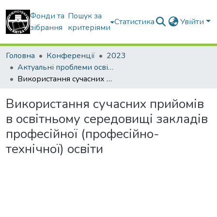
Фонди та
Пошук за
Статистика
Увійти
зібрання
критеріями
Головна
Конференції
2023
Актуальні проблеми освітнього процесу в контексті європейського вибору України
Використання сучасних прийомів в освітньому середовищі закладів професійної (професійно-технічної) освіти
Використання сучасних прийомів
в освітньому середовищі закладів
професійної (професійно-
технічної) освіти