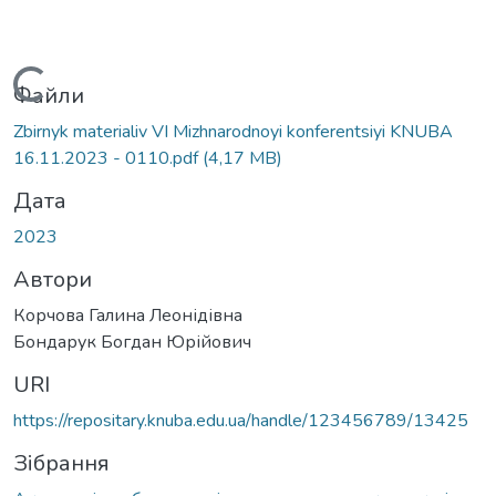
Вантажиться...
Файли
Zbirnyk materialiv VI Mizhnarodnoyi konferentsiyi KNUBA
16.11.2023 - 0110.pdf
(4,17 MB)
Дата
2023
Автори
Корчова Галина Леонідівна
Бондарук Богдан Юрійович
URI
https://repositary.knuba.edu.ua/handle/123456789/13425
Зібрання