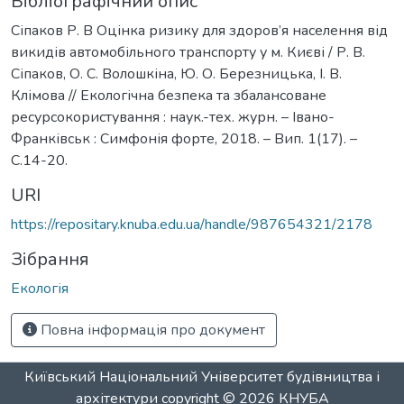
Бібліографічний опис
Сіпаков Р. В Оцінка ризику для здоров’я населення від
викидів автомобільного транспорту у м. Києві / Р. В.
Сіпаков, О. С. Волошкіна, Ю. О. Березницька, І. В.
Клімова // Екологічна безпека та збалансоване
ресурсокористування : наук.-тех. журн. – Івано-
Франківськ : Симфонія форте, 2018. – Вип. 1(17). –
С.14-20.
URI
https://repositary.knuba.edu.ua/handle/987654321/2178
Зібрання
Екологія
Повна інформація про документ
Київський Національний Університет будівництва і
архітектури
copyright © 2026
КНУБА