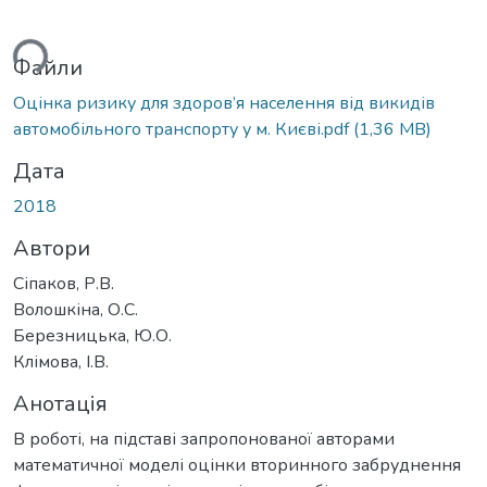
ься...
Файли
Оцінка ризику для здоров’я населення від викидів
автомобільного транспорту у м. Києві.pdf
(1,36 MB)
Дата
2018
Автори
Сіпаков, Р.В.
Волошкіна, О.С.
Березницька, Ю.О.
Клімова, І.В.
Анотація
В роботі, на підставі запропонованої авторами
математичної моделі оцінки вторинного забруднення