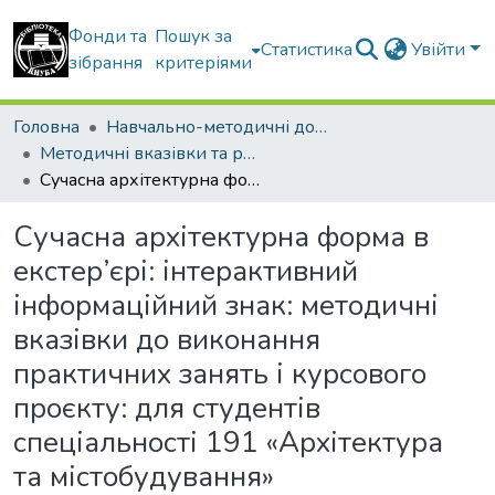
Фонди та
Пошук за
Статистика
Увійти
зібрання
критеріями
Головна
Навчально-методичні документи
Методичні вказівки та рекомендації
Сучасна архітектурна форма в екстер’єрі: інтерактивний інформаційний знак: методичні вказівки до виконання практичних занять і курсового проєкту: для студентів спеціальності 191 «Архітектура та містобудування»
Сучасна архітектурна форма в
екстер’єрі: інтерактивний
інформаційний знак: методичні
вказівки до виконання
практичних занять і курсового
проєкту: для студентів
спеціальності 191 «Архітектура
та містобудування»