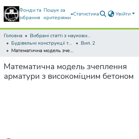
Фонди та
Пошук за
Статистика
Увійти
зібрання
критеріями
Головна
Вибрані статті з наукових збірників КНУБА
Будівельні конструкції теорія і практика
Вип. 2
Математична модель зчеплення арматури з високоміцним бетоном
Математична модель зчеплення
арматури з високоміцним бетоном