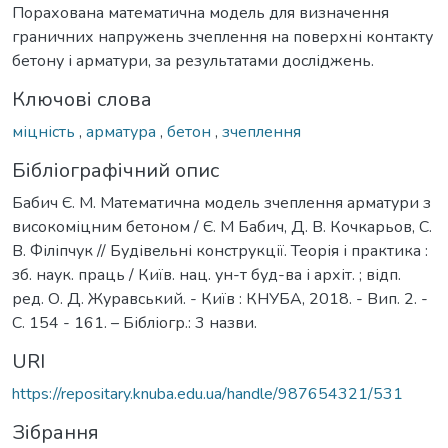
Порахована математична модель для визначення
граничних напружень зчеплення на поверхні контакту
бетону і арматури, за результатами досліджень.
Ключові слова
міцність
,
арматура
,
бетон
,
зчеплення
Бібліографічний опис
Бабич Є. М. Математична модель зчеплення арматури з
високоміцним бетоном / Є. М Бабич, Д. В. Кочкарьов, С.
В. Філіпчук // Будівельні конструкції. Теорія і практика :
зб. наук. праць / Київ. нац. ун-т буд-ва і архіт. ; відп.
ред. О. Д. Журавський. - Київ : КНУБА, 2018. - Вип. 2. -
С. 154 - 161. – Бібліогр.: 3 назви.
URI
https://repositary.knuba.edu.ua/handle/987654321/531
Зібрання