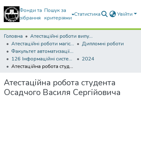
Фонди та
Пошук за
Статистика
Увійти
зібрання
критеріями
Головна
Атестаційні роботи випускників
Атестаційні роботи магістрів
Дипломні роботи
Факультет автоматизації і інформаційних технологій
126 Інформаційні системи та технології. Управління проєктами
2024
Атестаційна робота студента Осадчого Василя Сергійовича
Атестаційна робота студента
Осадчого Василя Сергійовича