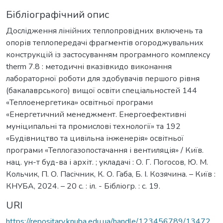
Бібліографічний опис
Дослідження лінійних теплопровідних включень та
опорів теплопередачі фрагментів огороджувальних
конструкцій із застосуванням програмного комплексу
therm 7.8 : методичні вказівкидо виконання
лабораторної роботи для здобувачів першого рівня
(бакалаврського) вищої освіти спеціальностей 144
«Теплоенергетика» освітньої програми
«Енергетичний менеджмент. Енергоефективні
муніципальні та промислові технології» та 192
«Будівництво та цивільна інженерія» освітньої
програми «Теплогазопостачання і вентиляція» / Київ.
нац. ун-т буд-ва і архіт. ; укладачі : О. Г. Погосов, Ю. М.
Кольчик, П. О. Пасічник, К. О. Габа, Б. І. Козячина. – Київ :
КНУБА, 2024. – 20 с. : іл. - Бібліогр. : с. 19.
URI
https://repositary.knuba.edu.ua/handle/123456789/13472