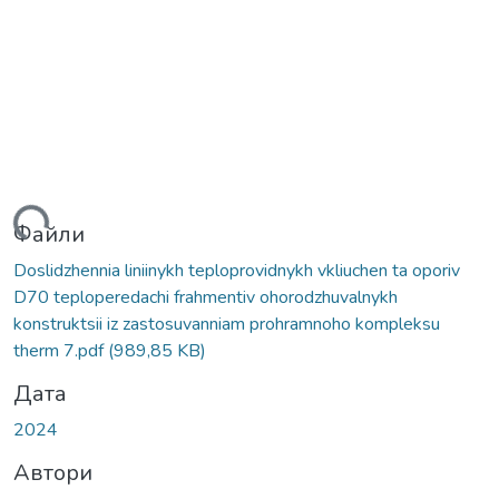
иться...
Файли
Doslidzhennia liniinykh teploprovidnykh vkliuchen ta oporiv
D70 teploperedachi frahmentiv ohorodzhuvalnykh
konstruktsii iz zastosuvanniam prohramnoho kompleksu
therm 7.pdf
(989,85 KB)
Дата
2024
Автори