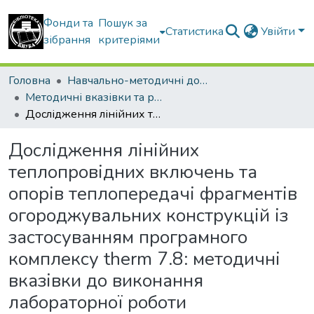
Фонди та
Пошук за
Статистика
Увійти
зібрання
критеріями
Головна
Навчально-методичні документи
Методичні вказівки та рекомендації
Дослідження лінійних теплопровідних включень та опорів теплопередачі фрагментів огороджувальних конструкцій із застосуванням програмного комплексу therm 7.8: методичні вказівки до виконання лабораторної роботи
Дослідження лінійних
теплопровідних включень та
опорів теплопередачі фрагментів
огороджувальних конструкцій із
застосуванням програмного
комплексу therm 7.8: методичні
вказівки до виконання
лабораторної роботи