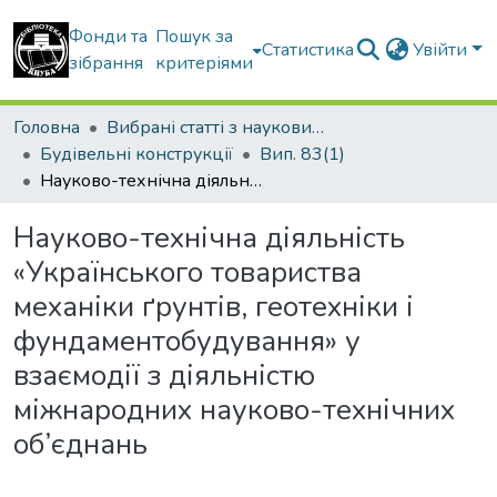
Фонди та
Пошук за
Статистика
Увійти
зібрання
критеріями
Головна
Вибрані статті з наукових збірників КНУБА
Будівельні конструкції
Вип. 83(1)
Науково-технічна діяльність «Українського товариства механіки ґрунтів, геотехніки і фундаментобудування» у взаємодії з діяльністю міжнародних науково-технічних об’єднань
Науково-технічна діяльність
«Українського товариства
механіки ґрунтів, геотехніки і
фундаментобудування» у
взаємодії з діяльністю
міжнародних науково-технічних
об’єднань