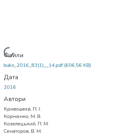
Вантажиться...
Файли
buko_2016_83(1)__14.pdf
(606,56 KB)
Дата
2016
Автори
Кривошеєв, П. І.
Корнієнко, М. В.
Козелецький, П. М.
Сенаторов, В. М.