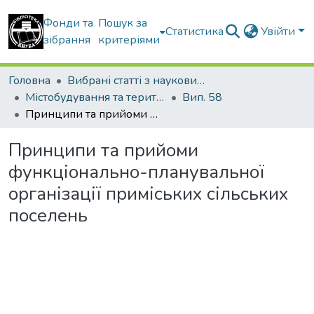
Фонди та
Пошук за
Статистика
Увійти
зібрання
критеріями
Головна
Вибрані статті з наукових збірників КНУБА
Містобудування та територіальне планування
Вип. 58
Принципи та прийоми функціонально-планувальної організації приміських сільських поселень
Принципи та прийоми
функціонально-планувальної
організації приміських сільських
поселень