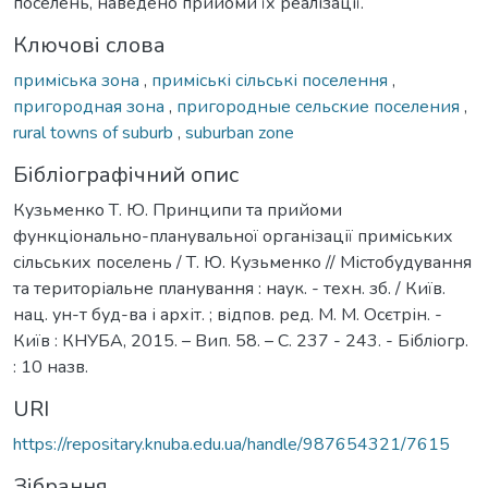
поселень, наведено прийоми їх реалізації.
Ключові слова
приміська зона
,
приміські сільські поселення
,
пригородная зона
,
пригородные сельские поселения
,
rural towns of suburb
,
suburban zone
Бібліографічний опис
Кузьменко Т. Ю. Принципи та прийоми
функціонально-планувальної організації приміських
сільських поселень / Т. Ю. Кузьменко // Містобудування
та територіальне планування : наук. - техн. зб. / Київ.
нац. ун-т буд-ва і архіт. ; відпов. ред. М. М. Осєтрін. -
Київ : КНУБА, 2015. – Вип. 58. – С. 237 - 243. - Бібліогр.
: 10 назв.
URI
https://repositary.knuba.edu.ua/handle/987654321/7615
Зібрання