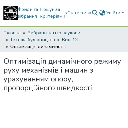
Фонди та
Пошук за
Статистика
Увійти
зібрання
критеріями
Головна
Вибрані статті з наукових збірників КНУБА
Техніка будівництва
Вип. 13
Оптимізація динамічного режиму руху механізмів і машин з урахуванням опору, пропорційного швидкості
Оптимізація динамічного режиму
руху механізмів і машин з
урахуванням опору,
пропорційного швидкості