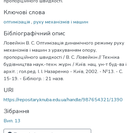
пропорційного швидкості.
Ключові слова
оптимізація
,
руху механізмів і машин
Бібліографічний опис
Ловейкін В. С. Оптимізація динамічного режиму руху
механізмів і машин з урахуванням опору,
пропорційного швидкості / В. С. Ловейкін // Техніка
будівництва наук.-техн. журн. / Київ. нац. ун-т буд-ва і
архіт. ; гол.ред. І. І. Назаренко - Київ, 2002. - №13. - С.
15-19. - Бібліогр. : 21 назв.
URI
https://repositary.knuba.edu.ua/handle/987654321/1390
Зібрання
Вип. 13