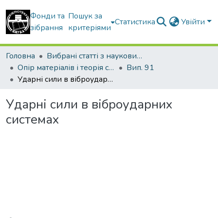
Фонди та
Пошук за
Статистика
Увійти
зібрання
критеріями
Головна
Вибрані статті з наукових збірників КНУБА
Опір матеріалів і теорія споруд
Вип. 91
Ударні сили в віброударних системах
Ударні сили в віброударних
системах