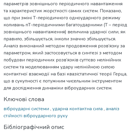
параметрів зовнішнього періодичного навантаження
та характеристик жорсткості самих систем. Показано,
що при зміні Т-періодичного одноударного режиму
коливань nT-періодичними багатоударними (Т – період
зовнішнього навантаження) величина ударної сили, як
правило, збільшується, інколи значно збільшується.
Аналіз виконаний методом продовження розв‘язку за
параметром, який застосовується в синтезі з методом
побудови періодичних розв‘язків суттєво нелінійних
систем та моделюванням удару нелінійною силою
контактної взаємодії на базі квазістатичної теорії Герца,
що в сукупності є потужним чисельним інструментом
для дослідження динаміки віброударних систем.
Ключові слова
віброударні системи
,
ударна контактна сила
,
аналіз
стійкості віброударного руху
Бібліографічний опис