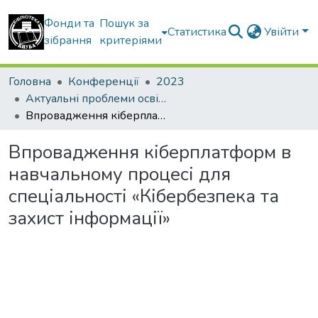
Фонди та
Пошук за
Статистика
Увійти
зібрання
критеріями
Головна
Конференції
2023
Актуальні проблеми освітнього процесу в контексті європейського вибору України
Впровадження кіберплатформ в навчальному процесі для спеціальності «Кібербезпека та захист інформації»
Впровадження кіберплатформ в
навчальному процесі для
спеціальності «Кібербезпека та
захист інформації»