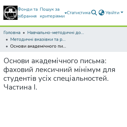
Фонди та
Пошук за
Статистика
Увійти
зібрання
критеріями
Головна
Навчально-методичні документи
Методичні вказівки та рекомендації
Основи академічного письма: фаховий лексичний мінімум для студентів усіх спеціальностей. Частина І.
Основи академічного письма:
фаховий лексичний мінімум для
студентів усіх спеціальностей.
Частина І.