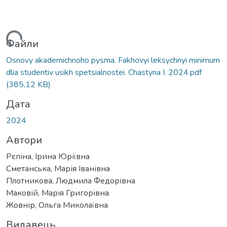
Вантажиться...
Файли
Osnovy akademichnoho pysma. Fakhovyi leksychnyi minimum
dlia studentiv usikh spetsialnostei. Chastyna I. 2024.pdf
(385,12 KB)
Дата
2024
Автори
Рєпіна, Ірина Юріївна
Сметанська, Марія Іванівна
Плотникова, Людмила Федорівна
Маковій, Марія Григорівна
Жовнір, Ольга Миколаївна
Видавець