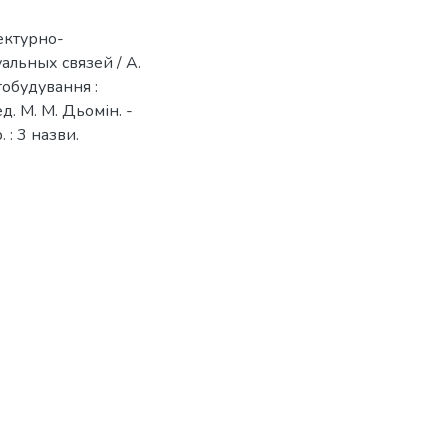
ектурно-
альных связей / А.
тобудування :
ред. М. М. Дьомін. -
. : 3 назви.