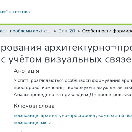
ми
Статистика
Сучасні проблеми архітектури та містобудування
Вип. 20
рования архитектурно¬пр
с учётом визуальных связ
Анотація
У статті розглядаються особливості формування архі
просторової композиції враховуючи візуальні зв'язк
Аналіз проведено на приклади м Дніпропетровська
Ключові слова
композиція архітектуно-просторова
,
композиція пл
композиція міста