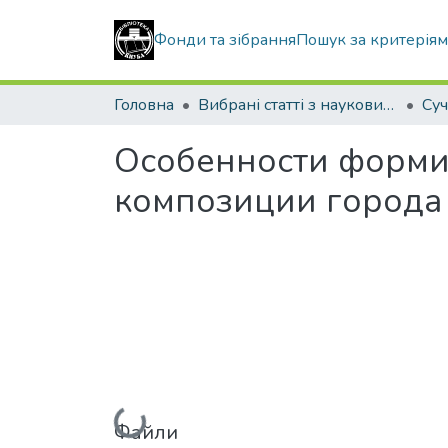
Фонди та зібрання
Пошук за критерія
Головна
Вибрані статті з наукових збірників КНУБА
Особенности форми
композиции города 
Вантажиться...
Файли