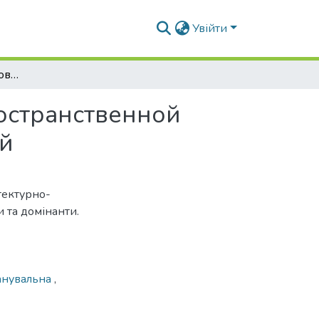
Увійти
Особенности формирования архитектурно¬пространственной композиции города с учётом визуальных связей
остранственной
ей
тектурно-
и та домінанти.
анувальна
,