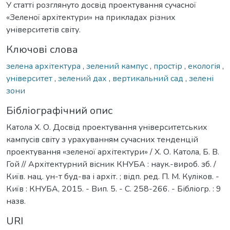
У статті розглянуто досвід проектування сучасної
«Зеленої архітектури» на прикладах різних
університетів світу.
Ключові слова
зелена архітектура
,
зелений кампус
,
простір
,
екологія
,
університет
,
зелений дах
,
вертикальний сад
,
зелені
зони
Бібліографічний опис
Катола Х. О. Досвід проектування університетських
кампусів світу з урахуванням сучасних тенденцій
проектування «зеленої архітектури» / Х. О. Катола, Б. В.
Гой // Архітектурний вісник КНУБА : наук.-вироб. зб. /
Київ. нац. ун-т буд-ва і архіт. ; відп. ред. П. М. Куліков. -
Київ : КНУБА, 2015. - Вип. 5. - С. 258-266. - Бібліогр. : 9
назв.
URI