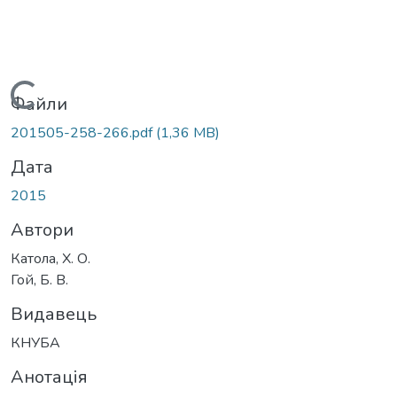
Вантажиться...
Файли
201505-258-266.pdf
(1,36 MB)
Дата
2015
Автори
Катола, Х. О.
Гой, Б. В.
Видавець
КНУБА
Анотація