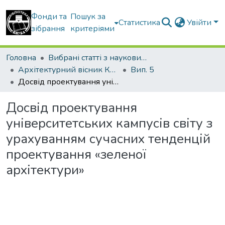
Фонди та
Пошук за
Статистика
Увійти
зібрання
критеріями
Головна
Вибрані статті з наукових збірників КНУБА
Архітектурний вісник КНУБА
Вип. 5
Досвід проектування університетських кампусів світу з урахуванням сучасних тенденцій проектування «зеленої архітектури»
Досвід проектування
університетських кампусів світу з
урахуванням сучасних тенденцій
проектування «зеленої
архітектури»