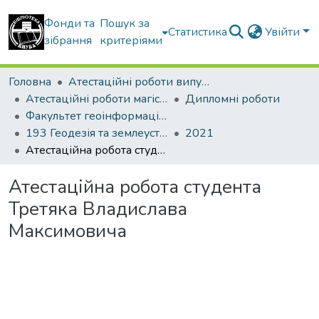
Фонди та
Пошук за
Статистика
Увійти
зібрання
критеріями
Головна
Атестаційні роботи випускників
Атестаційні роботи магістрів
Дипломні роботи
Факультет геоінформаційних систем та управління територіями
193 Геодезія та землеустрій. Геоінформаційні системи і технології
2021
Атестаційна робота студента Третяка Владислава Максимовича
Атестаційна робота студента
Третяка Владислава
Максимовича