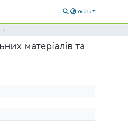
Увійти
До питання застосування інноваційних будівельних матеріалів та технологій в висотному будівництві
ьних матеріалів та