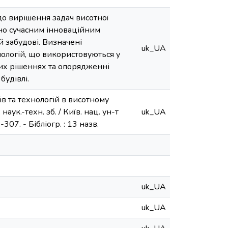
до вирішення задач висотної
лено сучасним інноваційним
й забудові. Визначені
uk_UA
ологій, що використовуються у
них рішеннях та опорядженні
будівлі.
в та технологій в висотному
аук.-техн. зб. / Київ. нац. ун-т
uk_UA
-307. - Бібліогр. : 13 назв.
uk_UA
uk_UA