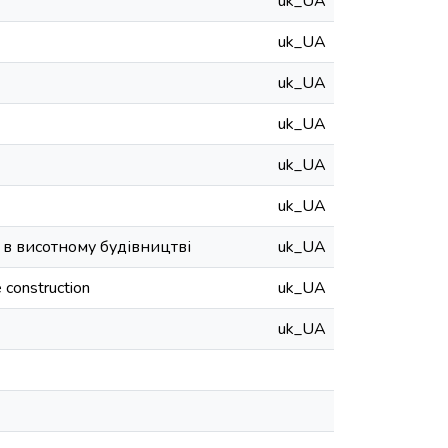
uk_UA
uk_UA
uk_UA
uk_UA
uk_UA
uk_UA
 в висотному будівництві
uk_UA
e construction
uk_UA
uk_UA