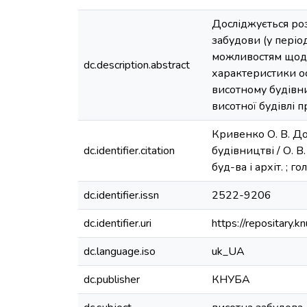
Досліджується роз
забудови (у періо
можливостям щодо 
dc.description.abstract
характеристики ос
висотному будівн
висотної будівлі 
Кривенко О. В. До
dc.identifier.citation
будівництві / О. В
буд-ва і архіт. ; г
dc.identifier.issn
2522-9206
dc.identifier.uri
https://repositary
dc.language.iso
uk_UA
dc.publisher
КНУБА