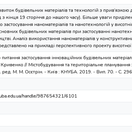
виток будівельних матеріалів та технологій з прив’язкою 
д з кінця 19 сторіччя до нашого часу). Більше уваги приді
застосування наноматеріалів та нанотехнологій у висотні
новних будівельних матеріалів при застосуванні нанотехн
ицтві. Аналіз використання наноматеріалів у конструктив
представлено на прикладі перспективного проекту висотної 
 питання застосування інноваційних будівельних матеріалі
. Кривенко // Містобудування та територіальне планування : н
ол. ред. М. М. Осєтрін. - Київ : КНУБА. 2019. - Вип. 70. - С. 296
.knuba.edu.ua/handle/987654321/6101