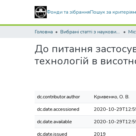
Фонди та зібрання
Пошук за критерія
Головна
Вибрані статті з наукових збірників КНУБА
До питання застосув
технологій в висотн
dc.contributor.author
Кривенко, О. В.
dc.date.accessioned
2020-10-29T12:5
dc.date.available
2020-10-29T12:5
dc.date.issued
2019