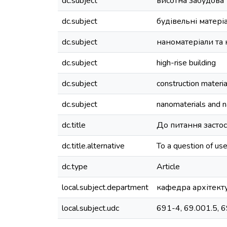
dc.subject
висотна забудова
dc.subject
будівельні матеріа
dc.subject
наноматеріали та 
dc.subject
high-rise building
dc.subject
construction materi
dc.subject
nanomaterials and 
dc.title
До питання застос
dc.title.alternative
To a question of use
dc.type
Article
local.subject.department
кафедра архітект
local.subject.udc
691-4, 69.001.5, 