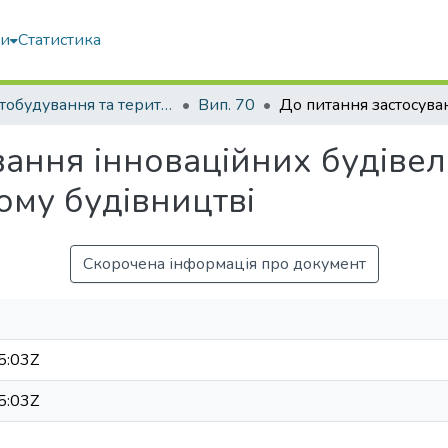
ми
Статистика
Містобудування та територіальне планування
Вип. 70
ання інноваційних будівел
ому будівництві
Скорочена інформація про документ
5:03Z
5:03Z