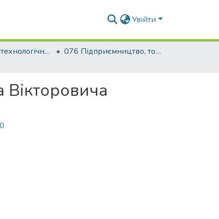
Увійти
Будівельно-технологічний факультет
076 Підприємництво, торгівля та біржова діяльність. Товарознавство і комерційна діяльність
а Вікторовича
40