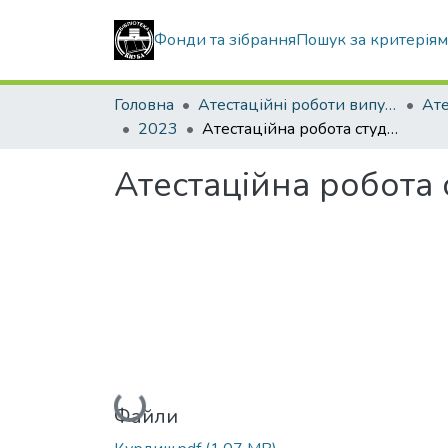
Фонди та зібрання
Пошук за критерія
Головна
Атестаційні роботи випускників
2023
Атестаційна робота студента Курдиша Ярослава Вікторовича
Атестаційна робота
Вантажиться...
Файли