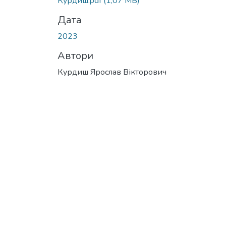
Курдиш.pdf
(1,07 MB)
Дата
2023
Автори
Курдиш Ярослав Вікторович