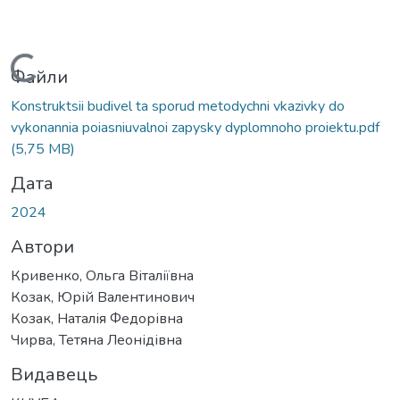
Вантажиться...
Файли
Konstruktsii budivel ta sporud metodychni vkazivky do
vykonannia poiasniuvalnoi zapysky dyplomnoho proiektu.pdf
(5,75 MB)
Дата
2024
Автори
Кривенко, Ольга Віталіївна
Козак, Юрій Валентинович
Козак, Наталія Федорівна
Чирва, Тетяна Леонідівна
Видавець