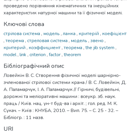
проведено порівняння кінематичних та інерційних
характеристик натурної машини та її фізичної моделі.
Ключові слова
стрілова система
,
модель
,
ланка
,
критерій
,
коефіцієнт
,
теорема
,
стреловая система
,
модель
,
звено
,
критерий
,
коэффициент
,
теорема
,
the jib system
,
model
,
link
,
criterion
,
factor
,
theorem
Бібліографічний опис
Ловейкін В. С. Створення фізичної моделі шарнірно-
зчленованої стрілової системи крана / В. С. Ловейкін, Д.
А. Паламарчук, І. А. Паламарчук // Гірничі, будівельні,
дорожні та меліоративні машини : всеукр. зб. наук.
праць / Київ. нац. ун-т буд-ва і архіт. ; гол. ред. М. К.
Сукач. – Київ : КНУБА, 2010. – Вип. 75. – С. 25 - 32. –
Бібліогр. : 11 назв.
URI