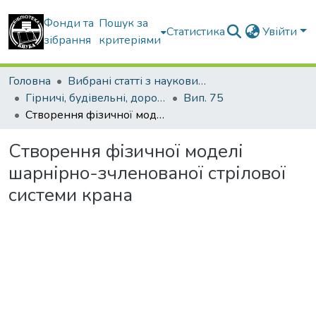
Фонди та
Пошук за
Статистика
Увійти
зібрання
критеріями
Головна
Вибрані статті з наукових збірників КНУБА
Гірничі, будівельні, дорожні та меліоративні машини
Вип. 75
Створення фізичної моделі шарнірно-зчленованої стрілової системи крана
Створення фізичної моделі
шарнірно-зчленованої стрілової
системи крана