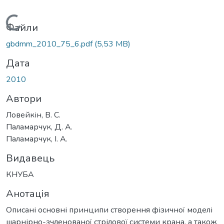
Вантажиться...
Файли
gbdmm_2010_75_6.pdf
(5,53 MB)
Дата
2010
Автори
Ловейкін, В. С.
Паламарчук, Д. А.
Паламарчук, І. А.
Видавець
КНУБА
Анотація
Описані основні принципи створення фізичної моделі
шарнірно-зчленованої стрілової системи крана, а також