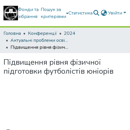
Фонди та
Пошук за
Статистика
Увійти
зібрання
критеріями
Головна
Конференції
2024
Актуальні проблеми освітнього процесу в контексті європейського вибору України
Підвищення рівня фізичної підготовки футболістів юніорів
Підвищення рівня фізичної
підготовки футболістів юніорів