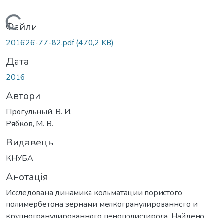
Вантажиться...
Файли
201626-77-82.pdf
(470,2 KB)
Дата
2016
Автори
Прогульный, В. И.
Рябков, М. В.
Видавець
КНУБА
Анотація
Исследована динамика кольматации пористого
полимербетона зернами мелкогранулированного и
крупногранулированного пенополистирола. Найдено