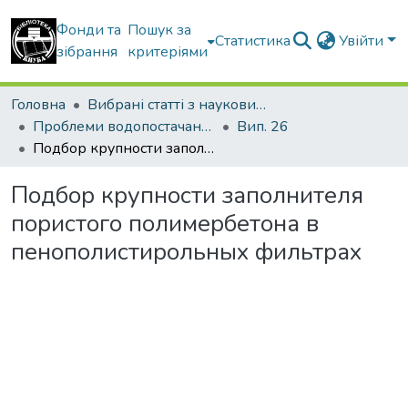
Фонди та
Пошук за
Статистика
Увійти
зібрання
критеріями
Головна
Вибрані статті з наукових збірників КНУБА
Проблеми водопостачання, водовідведення та гідравліки
Вип. 26
Подбор крупности заполнителя пористого полимербетона в пенополистирольных фильтрах
Подбор крупности заполнителя
пористого полимербетона в
пенополистирольных фильтрах