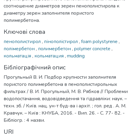
соотношение диаметров зерен пенополистирола к
диаметру зерен заполнителя пористого
полимербетона.
Ключові слова
пенополистирол
,
пінополістирол
,
foam polystyrene
,
полімербетон
,
полимербетон
,
polymer concrete
,
кольматація
,
кольматация
,
mudding
Бібліографічний опис
Прогульный В. И. Подбор крупности заполнителя
пористого полимербетона в пенополистирольных
фильтрах / В. И. Прогульный, М. В. Рябков // Проблеми
водопостачання, водовідведення та гідравліки: наук. –
техн. зб. / Київ. нац. ун-т буд-ва і архіт. ; гол. ред . А. М.
Кравчук. – Київ : КНУБА, 2016. - Вип. 26. - С. 77- 82. -
Бібліогр. : 4 назви.
URI