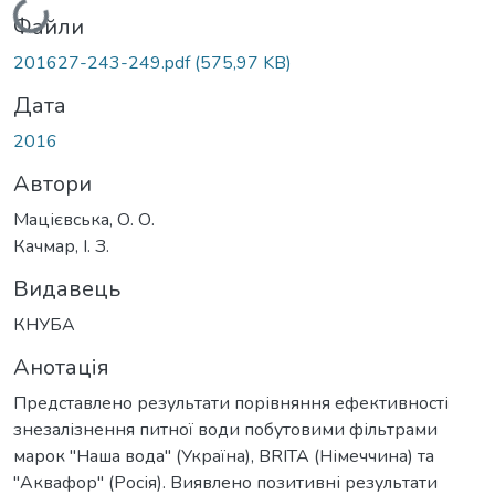
Вантажиться...
Файли
201627-243-249.pdf
(575,97 KB)
Дата
2016
Автори
Мацієвська, О. О.
Качмар, І. З.
Видавець
КНУБА
Анотація
Представлено результати порівняння ефективності
знезалізнення питної води побутовими фільтрами
марок "Наша вода" (Україна), BRITA (Німеччина) та
"Аквафор" (Росія). Виявлено позитивні результати