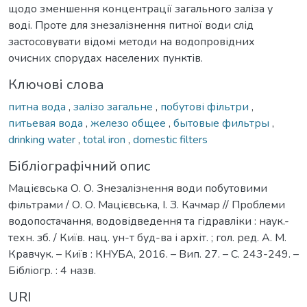
щодо зменшення концентрації загального заліза у
воді. Проте для знезалізнення питної води слід
застосовувати відомі методи на водопровідних
очисних спорудах населених пунктів.
Ключові слова
питна вода
,
залізо загальне
,
побутові фільтри
,
питьевая вода
,
железо общее
,
бытовые фильтры
,
drinking water
,
total iron
,
domestic filters
Бібліографічний опис
Мацієвська О. О. Знезалізнення води побутовими
фільтрами / О. О. Мацієвська, І. З. Качмар // Проблеми
водопостачання, водовідведення та гідравліки : наук.-
техн. зб. / Київ. нац. ун-т буд-ва і архіт. ; гол. ред. А. М.
Кравчук. – Київ : КНУБА, 2016. – Вип. 27. – С. 243-249. –
Бібліогр. : 4 назв.
URI