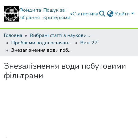
Фонди та
Пошук за
Статистика
Увійти
зібрання
критеріями
Головна
Вибрані статті з наукових збірників КНУБА
Проблеми водопостачання, водовідведення та гідравліки
Вип. 27
Знезалізнення води побутовими фільтрами
Знезалізнення води побутовими
фільтрами