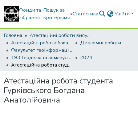
Фонди та
Пошук за
Статистика
Увійти
зібрання
критеріями
Головна
Атестаційні роботи випускників
Атестаційні роботи бакалаврів
Дипломні роботи
Факультет геоінформаційних систем та управління територіями
193 Геодезія та землеустрій. Геоінформаційні системи і технології
2024
Атестаційна робота студента Гурківського Богдана Анатолійовича
Атестаційна робота студента
Гурківського Богдана
Анатолійовича