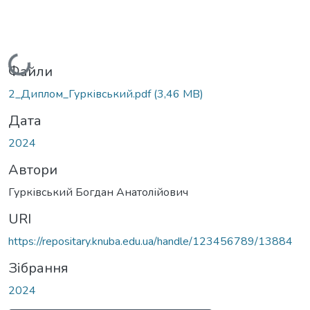
Вантажиться...
Файли
2_Диплом_Гурківський.pdf
(3,46 MB)
Дата
2024
Автори
Гурківський Богдан Анатолійович
URI
https://repositary.knuba.edu.ua/handle/123456789/13884
Зібрання
2024