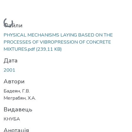
Вантажиться...
Файли
PHYSICAL MECHANISMS LAYING BASED ON THE
PROCESSES OF VIBROPRESSION OF CONCRETE
MIXTURES.pdf
(239,11 KB)
Дата
2001
Автори
Бадеян, Г.В.
Меграбян, Х.А.
Видавець
КНУБА
Анотація