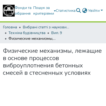
Фонди та
Пошук за
Статистика
Увійти
зібрання
критеріями
Головна
Вибрані статті з наукових збірників КНУБА
Техніка будівництва
Вип. 9
Физические механизмы, лежащие в основе процессов виброуплотнения бетонных смесей в стесненных условиях
Физические механизмы, лежащие
в основе процессов
виброуплотнения бетонных
смесей в стесненных условиях