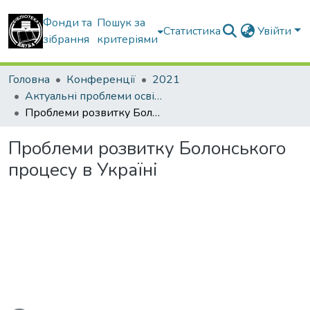
Фонди та
Пошук за
Статистика
Увійти
зібрання
критеріями
Головна
Конференції
2021
Актуальні проблеми освітнього процесу в контексті європейського вибору України: матеріали ІV Всеукраїнського круглого столу з міжнародною участю (17 листопада 2021 року)
Проблеми розвитку Болонського процесу в Україні
Проблеми розвитку Болонського
процесу в Україні