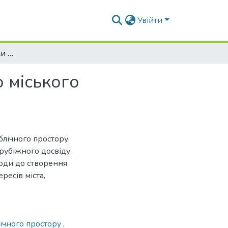
Увійти
Принципи та напрямки створення ефективного міського публічного простору
 міського
блічного простору.
рубіжного досвіду,
оди до створення
ресів міста,
ічного простору
,