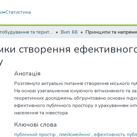
ми
Статистика
Містобудування та територіальне планування
Вип. 66
ки створення ефективного
у
Анотація
Розглянуто актуальні питання створення міського пу
На основі узагальнення існуючого вітчизняного та за
теоретичних досліджень обґрунтовано основні підх
ефективного публічного простору з урахуванням інте
населення та інвестора.
Ключові слова
публічний простір
,
плейсмейкінг
,
ефективність публ