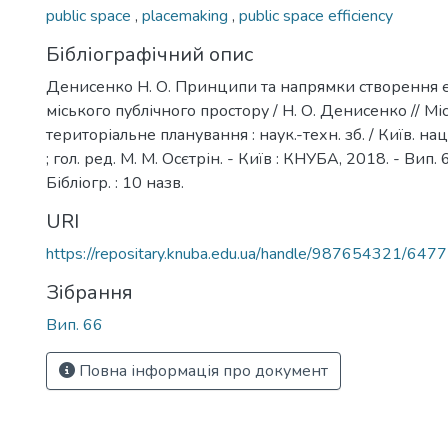
public space
,
placemaking
,
public space efficiency
Бібліографічний опис
Денисенко Н. О. Принципи та напрямки створення
міського публічного простору / Н. О. Денисенко // М
територіальне планування : наук.-техн. зб. / Київ. нац 
; гол. ред. М. М. Осєтрін. - Київ : КНУБА, 2018. - Вип. 
Бібліогр. : 10 назв.
URI
https://repositary.knuba.edu.ua/handle/987654321/6477
Зібрання
Вип. 66
Повна інформація про документ