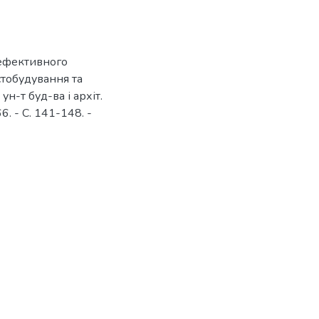
 ефективного
істобудування та
ун-т буд-ва і архіт.
66. - С. 141-148. -