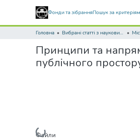
Фонди та зібрання
Пошук за критерія
Головна
Вибрані статті з наукових збірників КНУБА
Принципи та напрям
публічного простор
Вантажиться...
Файли