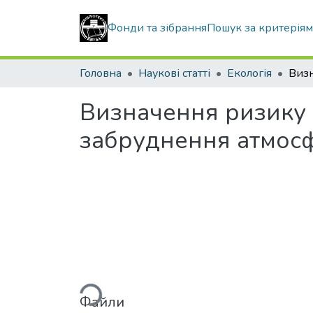
Фонди та зібрання
Пошук за критерія
Головна
Наукові статті
Екологія
Визначення ризику 
забруднення атмосф
Вантажиться...
Файли