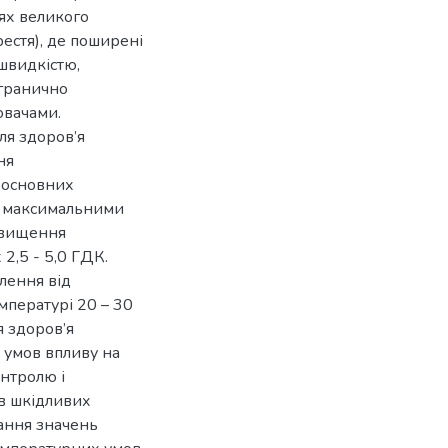
ях великого
естя), де поширені
 швидкістю,
гранично
ювачами.
я здоров’я
ня
я основних
и максимальними
евищення
2,5 - 5,0 ГДК.
лення від
мпературі 20 – 30
я здоров’я
 умов впливу на
нтролю і
в шкідливих
тання значень