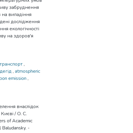
температурних умов
ливу забруднення
 на випадіння
ведені дослідження
ння екологічності
ву на здоров'я
 транспорт
,
дегід
,
atmospheric
rbon emission
,
селення внаслідок
иєві / О. С.
ters of Academic
l Baludansky. -