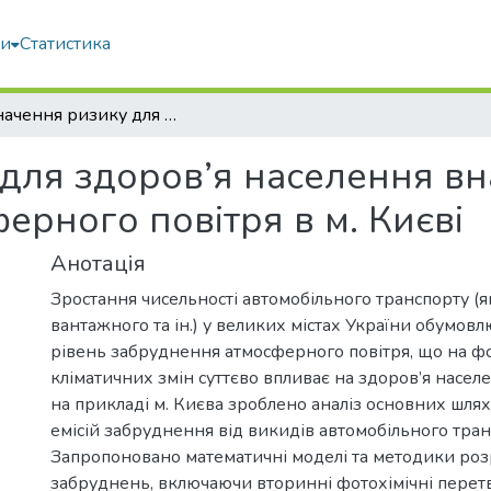
ми
Статистика
Визначення ризику для здоров’я населення внаслідок підвищення забруднення атмосферного повітря в м. Києві
для здоров’я населення вн
ерного повітря в м. Києві
Анотація
Зростання чисельності автомобільного транспорту (я
вантажного та ін.) у великих містах України обумо
рівень забруднення атмосферного повітря, що на ф
кліматичних змін суттєво впливає на здоров’я населен
на прикладі м. Києва зроблено аналіз основних шля
емісій забруднення від викидів автомобільного тран
Запропоновано математичні моделі та методики ро
забруднень, включаючи вторинні фотохімічні пере