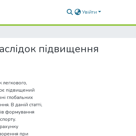
Увійти
аслідок підвищення
к легкового,
влює підвищений
оні глобальних
ня. В даній статті,
хів формування
спорту.
зрахунку
творення при