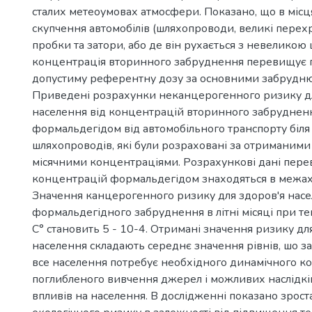
сталих метеоумовах атмосфери. Показано, що в місц
скупчення автомобілів (шляхопроводи, великі перехр
пробки та затори, або де він рухається з невеликою
концентрація вторинного забруднення перевищує 
допустиму референтну дозу за основними забрудн
Приведені розрахунки неканцерогенного ризику дл
населення від концентрацій вторинного забруднен
формальдегідом від автомобільного транспорту біл
шляхопроводів, які були розраховані за отриманим
місячними концентраціями. Розрахункові дані пер
концентрацій формальдегідом знаходяться в межах 
Значення канцерогенного ризику для здоров'я насе
формальдегідного забруднення в літні місяці при те
С° становить 5 - 10-4. Отримані значення ризику дл
населення складають середнє значення рівнів, шо за
все населення потребує необхідного динамічного ко
поглибленого вивчення джерел і можливих наслідкі
впливів на населення. В дослідженні показано зрос