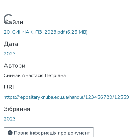
Вантажиться...
Файли
20_СИНЧАК_ПЗ_2023.pdf
(6,25 MB)
Дата
2023
Автори
Синчак Анастасія Петрівна
URI
https://repositary.knuba.edu.ua/handle/123456789/12559
Зібрання
2023
Повна інформація про документ