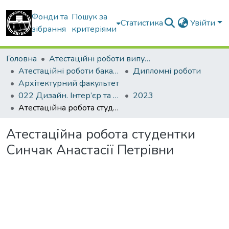
Фонди та
Пошук за
Статистика
Увійти
зібрання
критеріями
Головна
Атестаційні роботи випускників
Атестаційні роботи бакалаврів
Дипломні роботи
Архітектурний факультет
022 Дизайн. Інтер’єр та обладнання
2023
Атестаційна робота студентки Синчак Анастасії Петрівни
Атестаційна робота студентки
Синчак Анастасії Петрівни