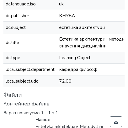
dc.language.iso
uk
dc.publisher
КНУБА
dc.subject
естетика архітектури
Естетика архітектури : методич
dc.title
вивчення дисципліни
dc.type
Learning Object
local.subject.department
кафедра філософії
local.subject.udc
72.00
Файли
Контейнер файлів
Зараз показуємо
1 - 1 з 1
Назва:
Estetyka arkhitektury. Metodychni