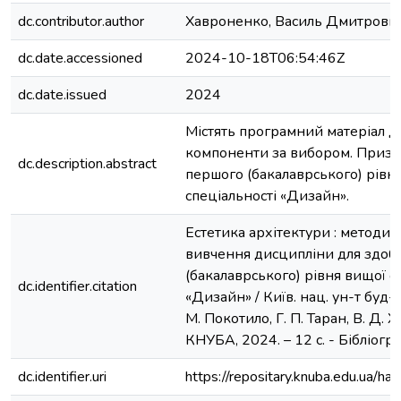
dc.contributor.author
Хавроненко, Василь Дмитрови
dc.date.accessioned
2024-10-18T06:54:46Z
dc.date.issued
2024
Містять програмний матеріал д
компоненти за вибором. Призн
dc.description.abstract
першого (бакалаврського) рівня
спеціальності «Дизайн».
Естетика архітектури : методич
вивчення дисципліни для здоб
(бакалаврського) рівня вищої ос
dc.identifier.citation
«Дизайн» / Київ. нац. ун-т буд-ва 
М. Покотило, Г. П. Таран, В. Д. Х
КНУБА, 2024. – 12 с. - Бібліогр. :
dc.identifier.uri
https://repositary.knuba.edu.ua