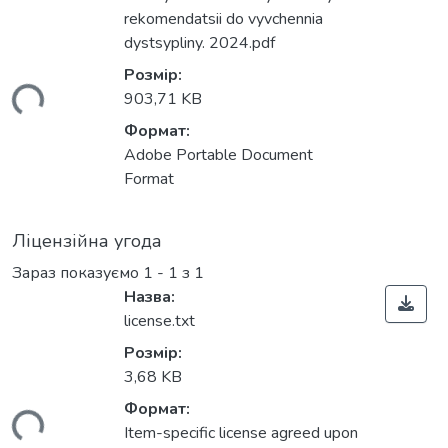
rekomendatsii do vyvchennia
dystsypliny. 2024.pdf
Розмір:
ться...
903,71 KB
Формат:
Adobe Portable Document
Format
Ліцензійна угода
Зараз показуємо
1 - 1 з 1
Назва:
license.txt
Розмір:
3,68 KB
Формат:
Item-specific license agreed upon