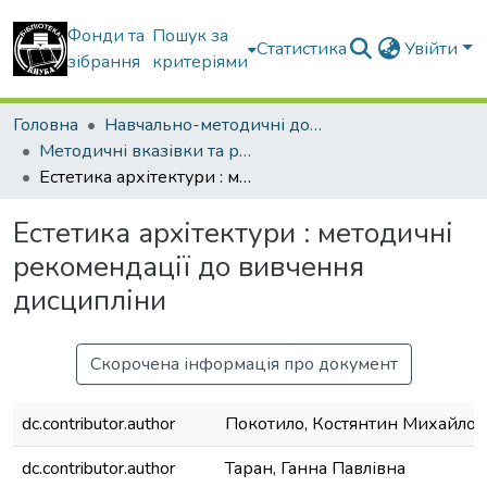
Фонди та
Пошук за
Статистика
Увійти
зібрання
критеріями
Головна
Навчально-методичні документи
Методичні вказівки та рекомендації
Естетика архітектури : методичні рекомендації до вивчення дисципліни
Естетика архітектури : методичні
рекомендації до вивчення
дисципліни
Скорочена інформація про документ
dc.contributor.author
Покотило, Костянтин Михайлов
dc.contributor.author
Таран, Ганна Павлівна