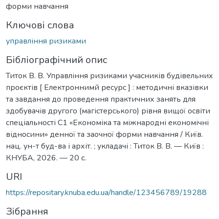
форми навчання
Ключові слова
управління ризиками
Бібліографічний опис
Титок В. В. Управління ризиками учасників будівельних
проєктів [ Електроннимй ресурс ] : методичні вказівки
та завдання до проведення практичних занять для
здобувачів другого (магістерського) рівня вищої освіти
спеціальності С1 «Економіка та міжнародні економічні
відносини» денної та заочної форми навчання / Київ.
нац. ун-т буд-ва і архіт. ; укладачі : Титок В. В. — Київ :
КНУБА, 2026. — 20 с.
URI
https://repositary.knuba.edu.ua/handle/123456789/19288
Зібрання