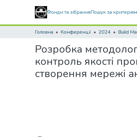
Фонди та зібрання
Пошук за критерія
Головна
Конференції
2024
Build Ma
Розробка методологі
контроль якості пр
створення мережі а