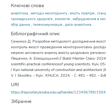
Ключові слова
аналітика
,
методи моніторингу
,
якість повітря
,
стан
громадського здоров’я
,
екологія
,
забруднення в міс
збір даних
,
телекомунікація
,
дата-аналітика
Бібліографічний опис
Семикоз Д. Розробка методології дослідження якості 
контроль якості проведення моніторингових дослід
мережі активного аналізу вмісту шкідливих речовин /
Лященко, А. Білощицький // Build-Master-Class-2024 : 
scientific–practical conferenceof young scientists, Kyiv,
/ Kyiv national university of construction and architecture 
V. I. Skochko. – Kyiv : KNUCA, 2024. - С. 481 – 482. – Біб
URI
https://repositary.knuba.edu.ua/handle/123456789/159
Зібрання