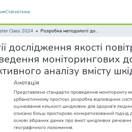
ми
Статистика
ster Class 2024
Розробка методології дослідження якості повітря у містах, контроль якості проведення моніторингових досліджень, створення мережі активного аналізу вмісту шкідливих речовин
ї дослідження якості повітр
оведення моніторингових д
ктивного аналізу вмісту шк
Анотація
Представлено стандарти проведення моніторингу яко
урбаністичному просторі, розробка відповідних сис
оцінювання кількості шкідливих для здоров’я людин
описано більш просторово конкретизований підхід д
основі зібраних даних про вміст шкідливих речовин у 
географічного положення.