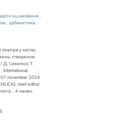
дарти оцінювання
,
тах
,
урбаністика
,
повітря у містах,
жень, створення
 Д. Семикоз, Т.
International
 05-07 november 2024
(KNUCA); chief editor:
ліогр. : 4 назви.
48