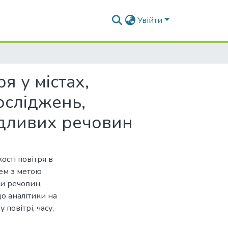
Увійти
я у містах,
осліджень,
ідливих речовин
сті повітря в
тем з метою
и речовин,
о аналітики на
повітрі, часу,