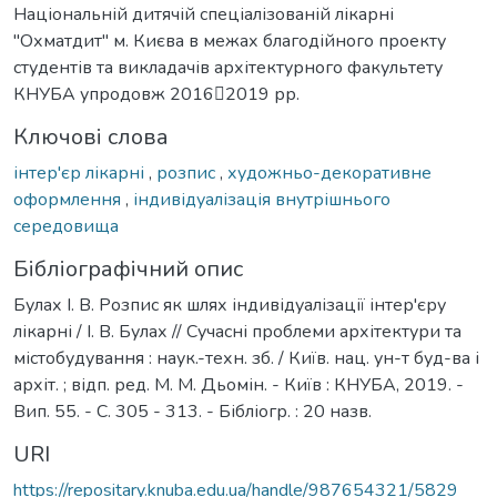
Національній дитячій спеціалізованій лікарні
"Охматдит" м. Києва в межах благодійного проекту
студентів та викладачів архітектурного факультету
КНУБА упродовж 20162019 рр.
Ключові слова
інтер'єр лікарні
,
розпис
,
художньо-декоративне
оформлення
,
індивідуалізація внутрішнього
середовища
Бібліографічний опис
Булах І. В. Розпис як шлях індивідуалізації інтер'єру
лікарні / І. В. Булах // Сучасні проблеми архітектури та
містобудування : наук.-техн. зб. / Київ. нац. ун-т буд-ва і
архіт. ; відп. ред. М. М. Дьомін. - Київ : КНУБА, 2019. -
Вип. 55. - С. 305 - 313. - Бібліогр. : 20 назв.
URI
https://repositary.knuba.edu.ua/handle/987654321/5829