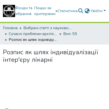
Фонди та
Пошук за
Статистика
Увійти
зібрання
критеріями
Головна
Вибрані статті з наукових збірників КНУБА
Сучасні проблеми архітектури та містобудування
Вип. 55
Розпис як шлях індивідуалізації інтер'єру лікарні
Розпис як шлях індивідуалізації
інтер'єру лікарні