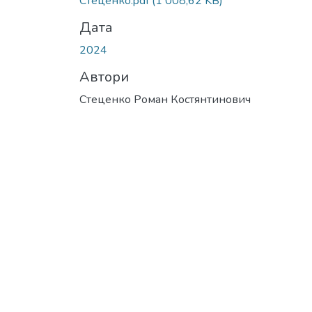
Стеценко.pdf
(1 008,62 KB)
Дата
2024
Автори
Стеценко Роман Костянтинович