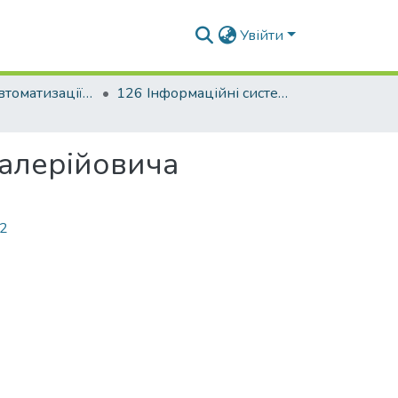
Увійти
Факультет автоматизації і інформаційних технологій
126 Інформаційні системи та технології
Валерійовича
12