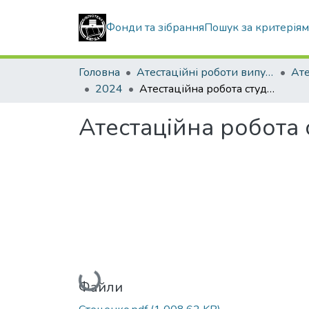
Фонди та зібрання
Пошук за критерія
Головна
Атестаційні роботи випускників
2024
Атестаційна робота студента Метленка Олега Валерійовича
Атестаційна робота
Вантажиться...
Файли