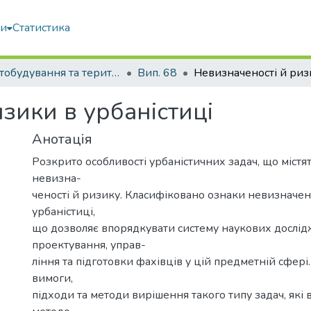
ми
Статистика
Містобудування та територіальне планування
Вип. 68
зики в урбаністиці
Анотація
Розкрито особливості урбаністичних задач, що містят
невизна-
ченості й ризику. Класифіковано ознаки невизначено
урбаністиці,
що дозволяє впорядкувати систему наукових дослід
проектування, управ-
ління та підготовки фахівців у цій предметній сфері
вимоги,
підходи та методи вирішення такого типу задач, як