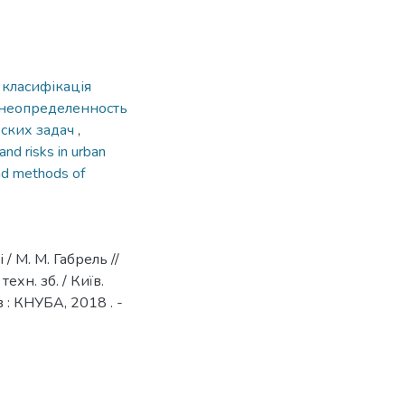
,
класифікація
неопределенность
ских задач
,
and risks in urban
nd methods of
/ М. М. Габрель //
ехн. зб. / Київ.
їв : КНУБА, 2018 . -