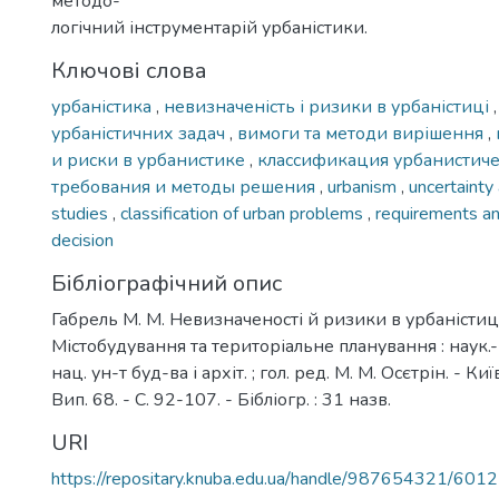
методо-
логічний інструментарій урбаністики.
Ключові слова
урбаністика
,
невизначеність і ризики в урбаністиці
урбаністичних задач
,
вимоги та методи вирішення
,
и риски в урбанистике
,
классификация урбанистиче
требования и методы решения
,
urbanism
,
uncertainty 
studies
,
classification of urban problems
,
requirements a
decision
Бібліографічний опис
Габрель М. М. Невизначеності й ризики в урбаністиці 
Містобудування та територіальне планування : наук.- т
нац. ун-т буд-ва і архіт. ; гол. ред. М. М. Осєтрін. - Ки
Вип. 68. - С. 92-107. - Бібліогр. : 31 назв.
URI
https://repositary.knuba.edu.ua/handle/987654321/6012