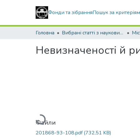
Фонди та зібрання
Пошук за критерія
Головна
Вибрані статті з наукових збірників КНУБА
Невизначеності й ри
Вантажиться...
Файли
201868-93-108.pdf
(732,51 KB)