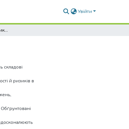
Увійти
Невизначеності й ризики в урбаністиці
ь складові
сті й ризиків в
жень,
. Обґрунтовані
і вдосконалюють