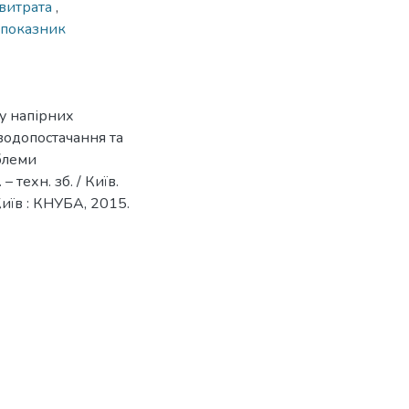
 витрата
,
показник
у напірних
водопостачання та
облеми
 техн. зб. / Київ.
– Київ : КНУБА, 2015.