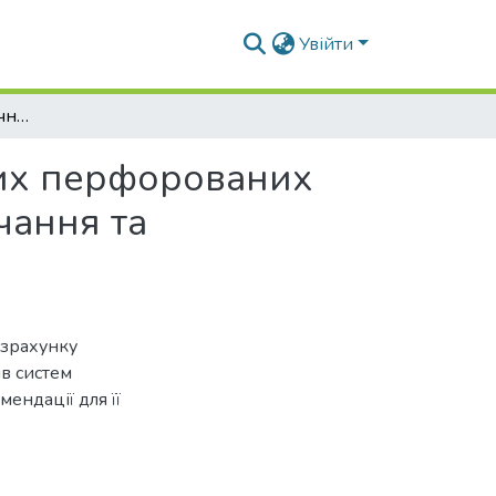
Увійти
До методики гідравлічного розрахунку напірних перфорованих розподільчих трубопроводів систем водопостачання та водовідведення
них перфорованих
чання та
озрахунку
в систем
ендації для її