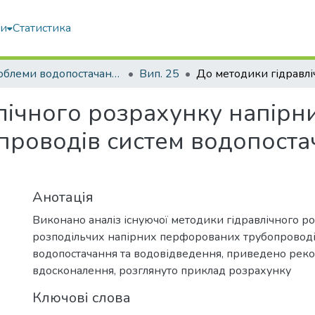
ми
Статистика
Проблеми водопостачання, водовідведення та гідравліки
Вип. 25
лічного розрахунку напір
проводів систем водопоста
Анотація
Виконано аналіз існуючої методики гідравлічного р
розподільчих напірних перфорованих трубопроводі
водопостачання та водовідведення, приведено реком
вдосконалення, розглянуто приклад розрахунку
Ключові слова