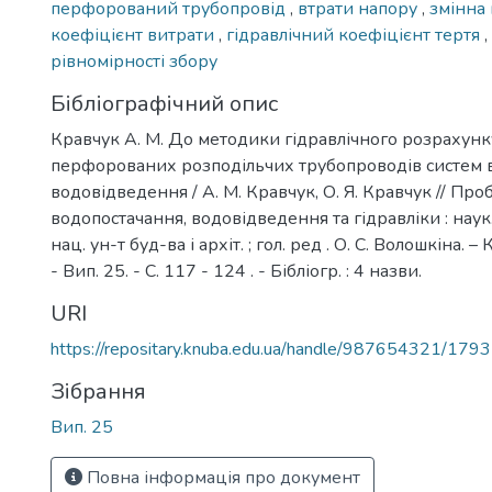
перфорований трубопровід
,
втрати напору
,
змінна
коефіцієнт витрати
,
гідравлічний коефіцієнт тертя
,
рівномірності збору
Бібліографічний опис
Кравчук А. М. До методики гідравлічного розрахунк
перфорованих розподільчих трубопроводів систем 
водовідведення / А. М. Кравчук, О. Я. Кравчук // Пр
водопостачання, водовідведення та гідравліки : наук. –
нац. ун-т буд-ва і архіт. ; гол. ред . О. С. Волошкіна. 
- Вип. 25. - С. 117 - 124 . - Бібліогр. : 4 назви.
URI
https://repositary.knuba.edu.ua/handle/987654321/1793
Зібрання
Вип. 25
Повна інформація про документ