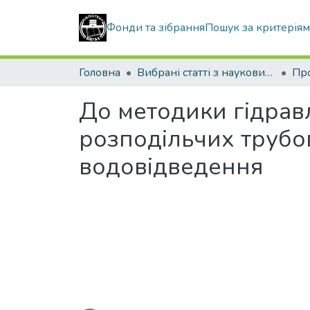
Фонди та зібрання
Пошук за критерія
Головна
Вибрані статті з наукових збірників КНУБА
До методики гідрав
розподільчих трубо
водовідведення