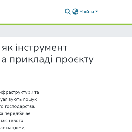
Увійти
 як інструмент
а прикладі проєкту
інфраструктури та
туалізують пошук
о господарства.
ка передбачає
 місцевого
анізаціями,