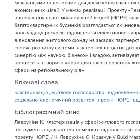
мешканцями та донорами для досягнення спільних с
економічних цілей. У межах реалізації Проєкту «Ре
відновлення прав і можливостей людей (НОРЕ) клас
багатоквартирних будинків розглядається як іннова
консолідації ресурсів, підвищення ефективності упр
відновлення житлового фонду на засадах партнерств
сприяє розвитку системи кластерних ініціатив дозв
синергію між наукою, бізнесом і владою, активізуват
процеси та створити умови для сталого розвитку ж
сфери на регіональному рівні.
Ключові слова
кластеризація
,
житлове господарство
,
відновлення
соціально-економічний розвиток
,
проєкт НОРЕ
,
ві
Бібліографічний опис
Лаврухіна К. Кластеризація у сфері житлового госпо
інструмент соціально-економічного відновлення гро
проєкту НОРЕ) / К. Лаврухіна, О. Кравчук // Build Mast