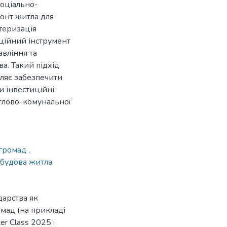
оціально-
монт житла для
теризація
ційний інструмент
авління та
а. Такий підхід
оляє забезпечити
и інвестиційні
итлово-комунальної
 громад
,
дбудова житла
дарства як
мад (на прикладі
er Class 2025 :