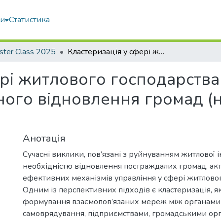
ми
Статистика
ster Class 2025
Кластеризація у сфері житлового господарства як інструмент соціально-економічного відновлення громад (на прикладі проєкту НОРЕ)
рі житлового господарства
ного відновлення громад (н
Анотація
Сучасні виклики, пов’язані з руйнуванням житлової 
необхідністю відновлення постраждалих громад, ак
ефективних механізмів управління у сфері житловог
Одним із перспективних підходів є кластеризація, я
формування взаємопов’язаних мереж між органами
самоврядування, підприємствами, громадськими орг