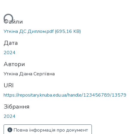
иться...
Файли
Уткіна ДС Диплом.pdf
(695,16 KB)
Дата
2024
Автори
Уткіна Діана Сергіївна
URI
https://repositary.knuba.edu.ua/handle/123456789/13579
Зібрання
2024
Повна інформація про документ