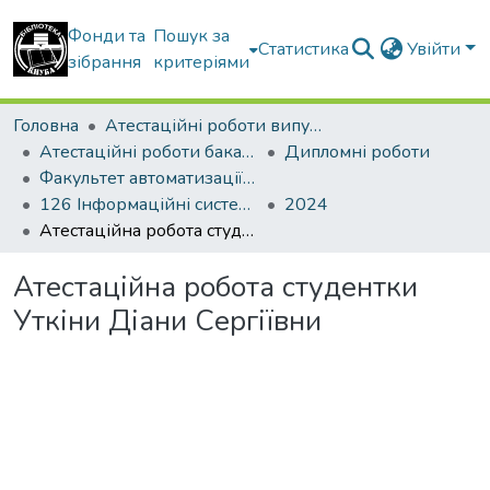
Фонди та
Пошук за
Статистика
Увійти
зібрання
критеріями
Головна
Атестаційні роботи випускників
Атестаційні роботи бакалаврів
Дипломні роботи
Факультет автоматизації і інформаційних технологій
126 Інформаційні системи та технології. Управління проектами
2024
Атестаційна робота студентки Уткіни Діани Сергіївни
Атестаційна робота студентки
Уткіни Діани Сергіївни